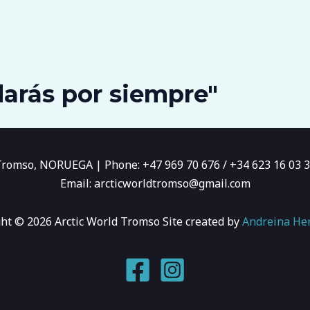
arás por siempre"
romso, NORUEGA | Phone: +47 969 70 676 / +34 623 16 03 
Email: arcticworldtromso@gmail.com
ht © 2026 Arctic World Tromso Site created by
Andreina He